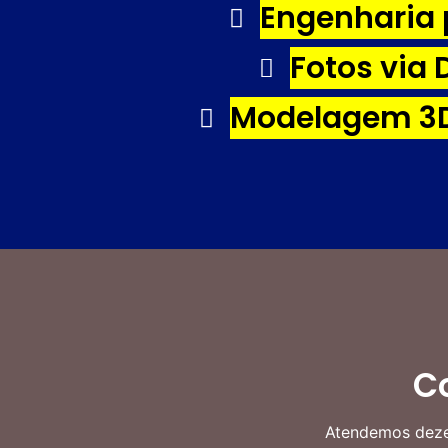
Engenharia 
Fotos via 
Modelagem 3D
C
Atendemos dezen