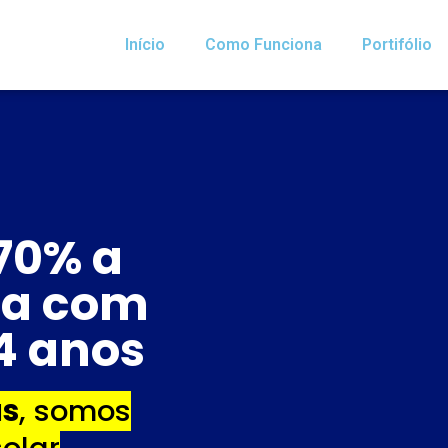
Início
Como Funciona
Portifólio
70% a
ia com
 4 anos
as
, somos