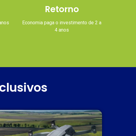
Retorno
 anos
Economia paga o investimento de 2 a
4 anos
clusivos