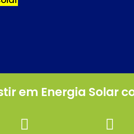
olar
stir em Energia Solar 